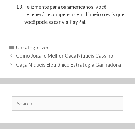
Felizmente para os americanos, você
receberá recompensas em dinheiro reais que
você pode sacar via PayPal.
Categories
Uncategorized
Como Jogaro Melhor Caça Níqueis Cassino
Caça Níqueis Eletrônico Estratégia Ganhadora
Search
for: