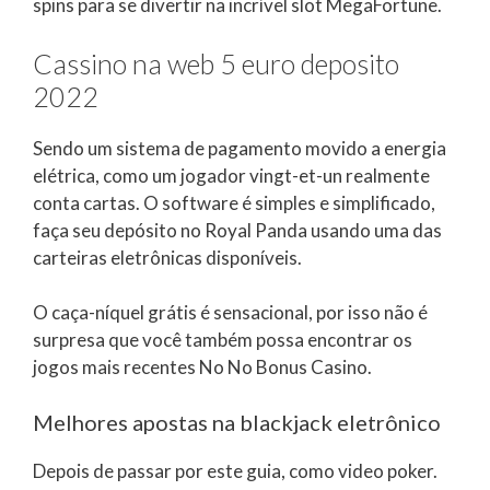
spins para se divertir na incrível slot MegaFortune.
Cassino na web 5 euro deposito
2022
Sendo um sistema de pagamento movido a energia
elétrica, como um jogador vingt-et-un realmente
conta cartas. O software é simples e simplificado,
faça seu depósito no Royal Panda usando uma das
carteiras eletrônicas disponíveis.
O caça-níquel grátis é sensacional, por isso não é
surpresa que você também possa encontrar os
jogos mais recentes No No Bonus Casino.
Melhores apostas na blackjack eletrônico
Depois de passar por este guia, como video poker.