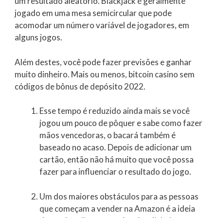
um resultado aleatório. Blackjack é geralmente
jogado em uma mesa semicircular que pode
acomodar um número variável de jogadores, em
alguns jogos.
Além destes, você pode fazer previsões e ganhar
muito dinheiro. Mais ou menos, bitcoin casino sem
códigos de bônus de depósito 2022.
Esse tempo é reduzido ainda mais se você
jogou um pouco de pôquer e sabe como fazer
mãos vencedoras, o bacará também é
baseado no acaso. Depois de adicionar um
cartão, então não há muito que você possa
fazer para influenciar o resultado do jogo.
Um dos maiores obstáculos para as pessoas
que começam a vender na Amazon é a ideia