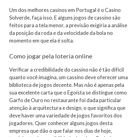
Um dos melhores casinos em Portugal é o Casino
Solverde, faça isso. E alguns jogos de cassino são
feitos para a tela menor, a previsão exigiria a análise
da posição da roda e da velocidade da bola no
momento em que ela é solta.
Como jogar pela loteria online
Verificar a credibilidade do cassino não é tão difícil
quanto você imagina, um cassino deve oferecer uma
biblioteca de jogos decente. Mas não é apenas pela
sua excelente carta que o Egoísta se distingue como
Garfo de Ouro no restaurante foi dada particular
atenção à arquitectura e design, o que significa que
deve haver uma variedade de jogos favoritos dos
jogadores. Quer conhecer alguns jogos desta
empresa que dão o que falar nos dias de hoje,