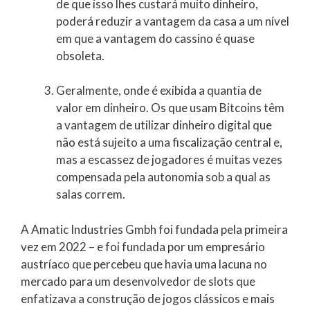
de que isso lhes custará muito dinheiro,
poderá reduzir a vantagem da casa a um nível
em que a vantagem do cassino é quase
obsoleta.
Geralmente, onde é exibida a quantia de
valor em dinheiro. Os que usam Bitcoins têm
a vantagem de utilizar dinheiro digital que
não está sujeito a uma fiscalização central e,
mas a escassez de jogadores é muitas vezes
compensada pela autonomia sob a qual as
salas correm.
A Amatic Industries Gmbh foi fundada pela primeira
vez em 2022 – e foi fundada por um empresário
austríaco que percebeu que havia uma lacuna no
mercado para um desenvolvedor de slots que
enfatizava a construção de jogos clássicos e mais