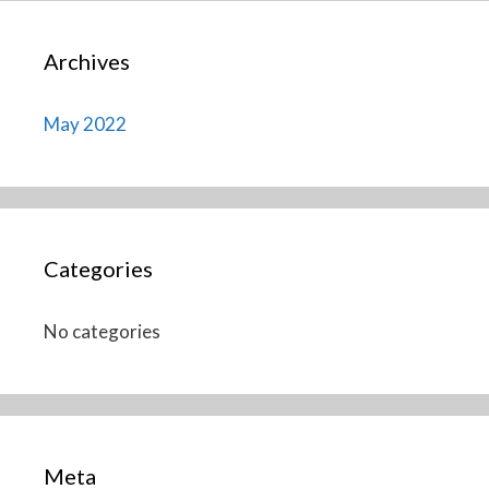
Archives
May 2022
Categories
No categories
Meta