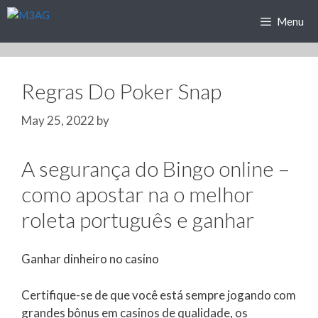
Skip
Menu
to
content
Regras Do Poker Snap
May 25, 2022
by
A segurança do Bingo online –
como apostar na o melhor
roleta português e ganhar
Ganhar dinheiro no casino
Certifique-se de que você está sempre jogando com
grandes bônus em casinos de qualidade, os