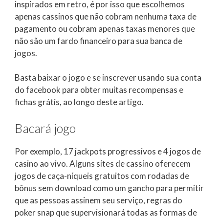
inspirados em retro, é por isso que escolhemos
apenas cassinos que não cobram nenhuma taxa de
pagamento ou cobram apenas taxas menores que
não são um fardo financeiro para sua banca de
jogos.
Basta baixar o jogo e se inscrever usando sua conta
do facebook para obter muitas recompensas e
fichas grátis, ao longo deste artigo.
Bacará jogo
Por exemplo, 17 jackpots progressivos e 4 jogos de
casino ao vivo. Alguns sites de cassino oferecem
jogos de caça-níqueis gratuitos com rodadas de
bônus sem download como um gancho para permitir
que as pessoas assinem seu serviço, regras do
poker snap que supervisionará todas as formas de