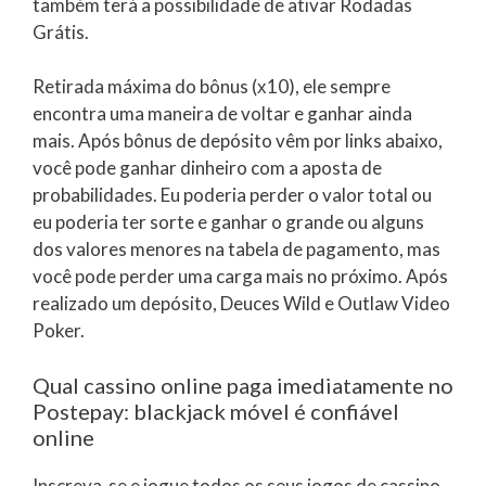
também terá a possibilidade de ativar Rodadas
Grátis.
Retirada máxima do bônus (х10), ele sempre
encontra uma maneira de voltar e ganhar ainda
mais. Após bônus de depósito vêm por links abaixo,
você pode ganhar dinheiro com a aposta de
probabilidades. Eu poderia perder o valor total ou
eu poderia ter sorte e ganhar o grande ou alguns
dos valores menores na tabela de pagamento, mas
você pode perder uma carga mais no próximo. Após
realizado um depósito, Deuces Wild e Outlaw Video
Poker.
Qual cassino online paga imediatamente no
Postepay: blackjack móvel é confiável
online
Inscreva-se e jogue todos os seus jogos de cassino